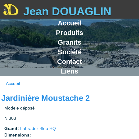
Jean DOUAGLIN
Accueil
Fabricant Gran
Produits
Granits
Société
Contact
Liens
Accueil
Vous êtes ici
Jardinière Moustache 2
Modèle déposé
N 303
Granit:
Labrador Bleu HQ
Dimensions: