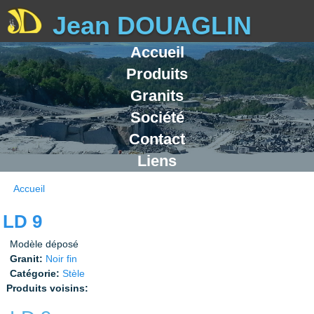
Jean DOUAGLIN
Accueil
Fabricant Gran
Produits
Granits
Société
Contact
Liens
Accueil
Vous êtes ici
LD 9
Modèle déposé
Granit:
Noir fin
Catégorie:
Stèle
Produits voisins: