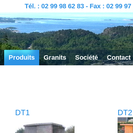
Tél. : 02 99 98 62 83 - Fax : 02 99 97
Produits
Granits
Société
Contact
DT1
DT2